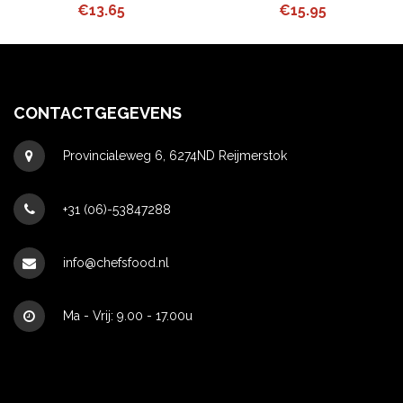
Bianco 250ml
€
13.65
€
15.95
CONTACTGEGEVENS
Provincialeweg 6, 6274ND Reijmerstok
+31 (06)-53847288
info@chefsfood.nl
Ma - Vrij: 9.00 - 17.00u