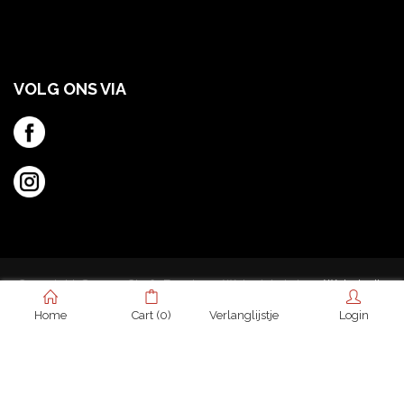
VOLG ONS VIA
Copyright © 2019 Chefs Food 2.0. Webwinkel door
Webstudio
7
Home
Cart
(0)
Verlanglijstje
(0)
Login