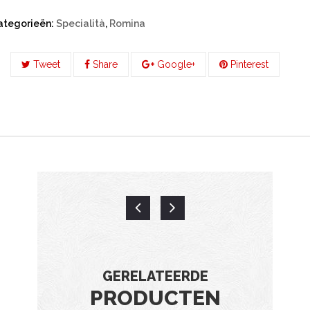
ategorieën:
Specialità
,
Romina
Tweet
Share
Google+
Pinterest
GERELATEERDE
PRODUCTEN