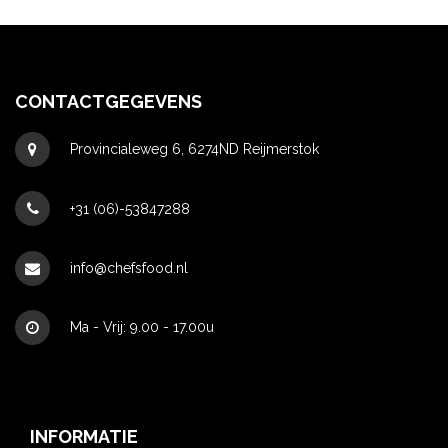
range:
ran
€189.00
€24
through
thr
€229.00
€29
CONTACTGEGEVENS
Provincialeweg 6, 6274ND Reijmerstok
+31 (06)-53847288
info@chefsfood.nl
Ma - Vrij: 9.00 - 17.00u
INFORMATIE