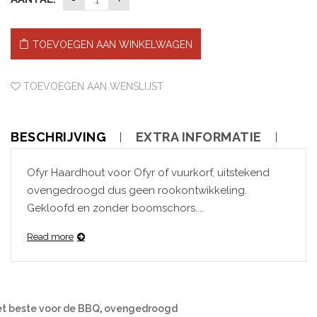
TOEVOEGEN AAN WINKELWAGEN
TOEVOEGEN AAN WENSLIJST
BESCHRIJVING
EXTRA INFORMATIE
Ofyr Haardhout voor Ofyr of vuurkorf, uitstekend
ovengedroogd dus geen rookontwikkeling.
Gekloofd en zonder boomschors....
Read more
t beste voor de BBQ
,
ovengedroogd