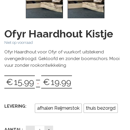
Ofyr Haardhout Kistje
Niet op voorraad
Ofyr Haardhout voor Ofyr of vuurkorf, uitstekend
ovengedroogd. Gekloofd en zonder boomschors. Mooi
vuur zonder rookontwikkeling
€
15.99
€
19.99
Price
–
range:
€15.99
through
LEVERING:
afhalen Reijmerstok
thuis bezorgd
€19.99
AANTAL: