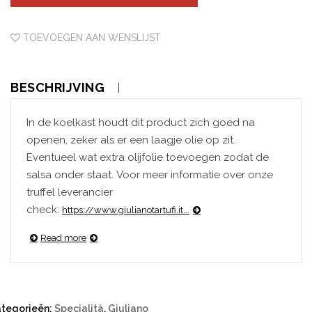
TOEVOEGEN AAN WENSLIJST
BESCHRIJVING
In de koelkast houdt dit product zich goed na
openen, zeker als er een laagje olie op zit.
Eventueel wat extra olijfolie toevoegen zodat de
salsa onder staat. Voor meer informatie over onze
truffel leverancier
check:
https://www.giulianotartufi.it...
Read more
tegorieën:
Specialità
,
Giuliano