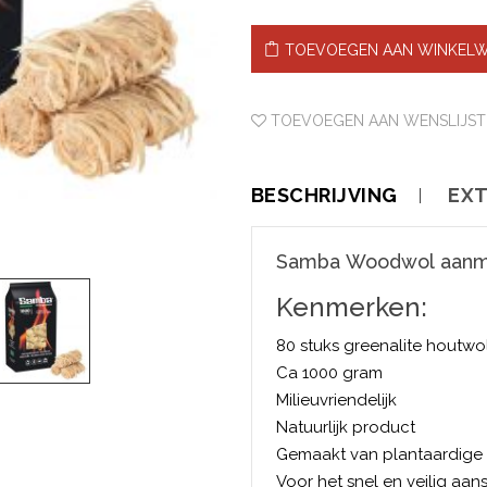
TOEVOEGEN AAN WINKEL
TOEVOEGEN AAN WENSLIJST
BESCHRIJVING
EXT
Samba Woodwol aanm
Kenmerken:
80 stuks greenalite houtwo
Ca 1000 gram
Milieuvriendelijk
Natuurlijk product
Gemaakt van plantaardige 
Voor het snel en veilig aan