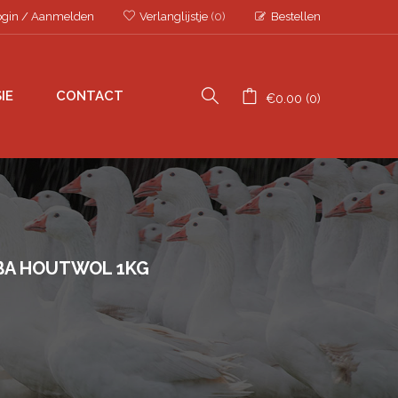
ogin
/
Aanmelden
Verlanglijstje
(0)
Bestellen
IE
CONTACT
€
0.00
0
A HOUTWOL 1KG