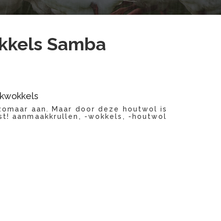
kels Samba
kwokkels
zomaar aan. Maar door deze houtwol is
t! aanmaakkrullen, -wokkels, -houtwol
ke
uidige
rijs
s:
8.95.