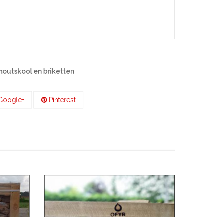
houtskool en briketten
oogle+
Pinterest