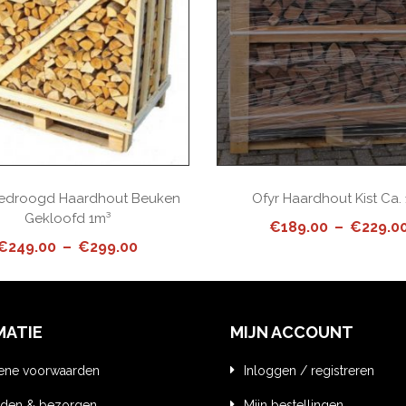
edroogd Haardhout Beuken
Ofyr Haardhout Kist Ca.
Gekloofd 1m³
€
189.00
–
€
229.0
Price
€
249.00
–
€
299.00
range:
€249.00
through
€299.00
MATIE
MIJN ACCOUNT
ene voorwaarden
Inloggen / registreren
den & bezorgen
Mijn bestellingen