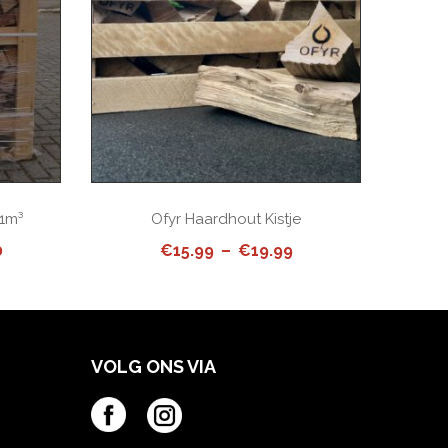
 1m³
Ofyr Haardhout Kistje
Oveng
Price
Price
0
€
15.99
–
€
19.99
range:
range:
€189.00
€15.99
through
through
€229.00
€19.99
VOLG ONS VIA