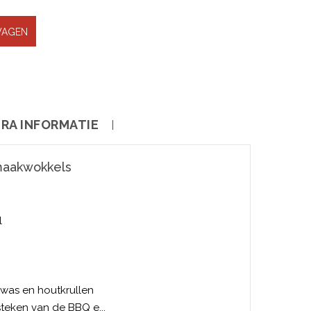
WAGEN
RA INFORMATIE
aakwokkels
l
was en houtkrullen
steken van de BBQ e...