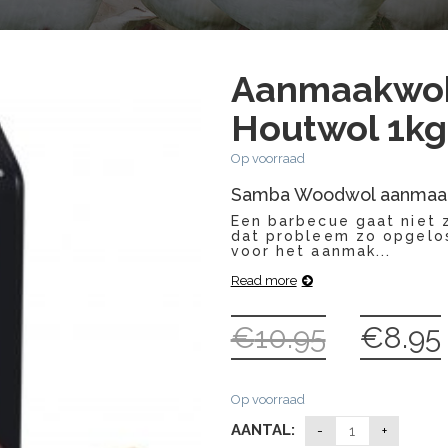
Aanmaakwok
Houtwol 1kg
Op voorraad
Samba Woodwol aanmaa
Een barbecue gaat niet 
dat probleem zo opgelos
voor het aanmak...
Read more
€
10.95
€
8.95
Oorspronkelij
H
prijs
p
was:
i
Op voorraad
€10.95.
€
AANTAL: