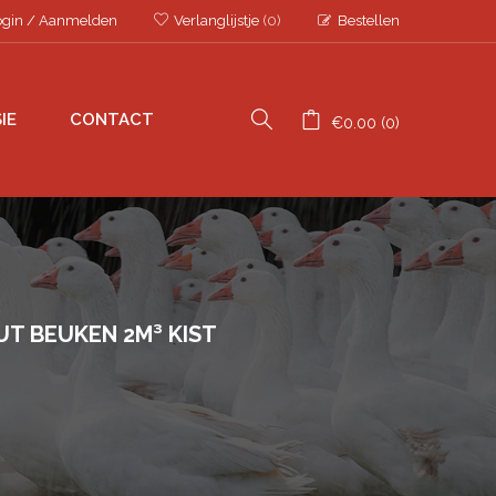
ogin
/
Aanmelden
Verlanglijstje
(0)
Bestellen
IE
CONTACT
€
0.00
0
 BEUKEN 2M³ KIST