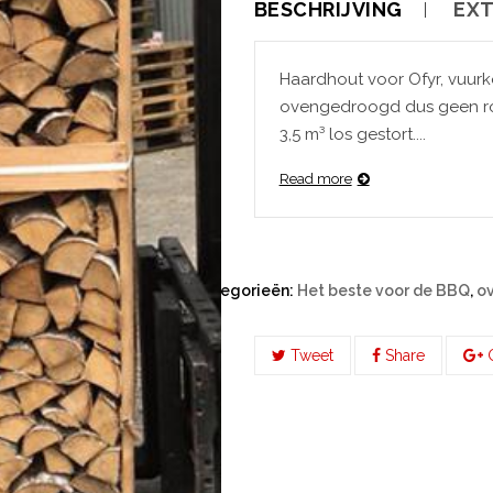
BESCHRIJVING
EXT
Haardhout voor Ofyr, vuurk
ovengedroogd dus geen rookontwikkeling. 
3,5 m³ los gestort....
Read more
Categorieën:
Het beste voor de BBQ
,
o
Tweet
Share
G