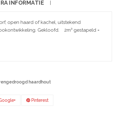
RA INFORMATIE
orf, open haard of kachel, uitstekend
Gekloofd. 2m³ gestapeld =
vengedroogd haardhout
oogle+
Pinterest