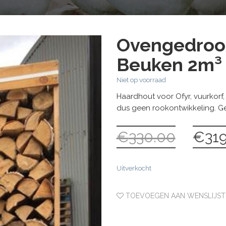
Ovengedroo
Beuken 2m³ 
Niet op voorraad
Haardhout voor Ofyr, vuurkorf
dus geen rookontwikkeling. Ge
€
330.00
€
319
Oorspronk
prijs
was:
Uitverkocht
€330.00.
TOEVOEGEN AAN WENSLIJST