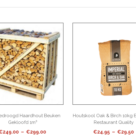
edroogd Haardhout Beuken
Houtskool Oak & Birch 10kg 
Gekloofd 1m³
Restaurant Quality
Price
€
249.00
–
€
299.00
€
24.95
–
€
29.50