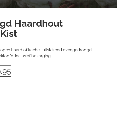
gd Haardhout
Kist
, open haard of kachel, uitstekend ovengedroogd
kloofd. Inclusief bezorging.
.95
elijke
Huidige
prijs
is:
€319.95.