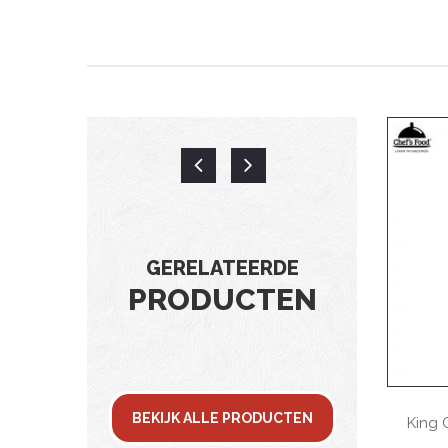
GERELATEERDE
PRODUCTEN
BEKIJK ALLE PRODUCTEN
ry Puur,
King Of Salt Rookspray Hickory
King 
Knoflook, 100ml