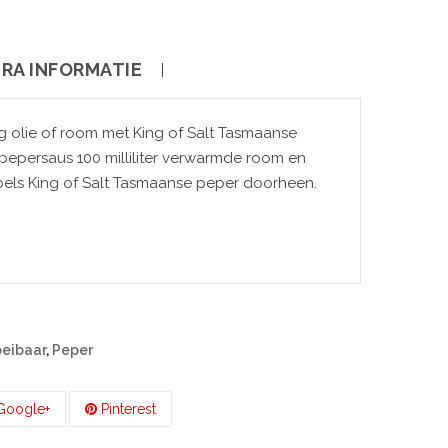
RA INFORMATIE
g olie of room met King of Salt Tasmaanse
epels King of Salt Tasmaanse peper doorheen.
oeibaar
,
Peper
oogle+
Pinterest