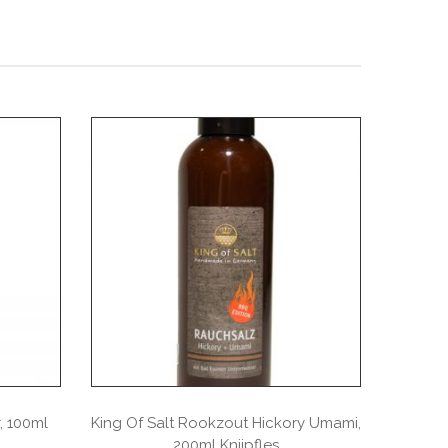
, 100ml
King Of Salt Rookzout Hickory Umami,
King Of
200ml Knijpfles