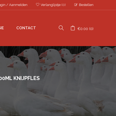
ogin
/
Aanmelden
Verlanglijstje
(0)
Bestellen
IE
CONTACT
€
0.00
0
00ML KNIJPFLES