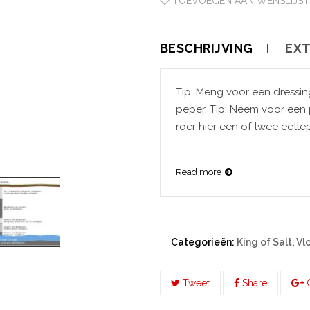
TOEVOEGEN AAN WENSLIJST
BESCHRIJVING
EXT
Tip: Meng voor een dressin
peper. Tip: Neem voor een pepersaus 100 milliliter verwarmde room en
roer hier een of twee eetl
...
Read more
Categorieën:
King of Salt
,
Vl
Tweet
Share
G