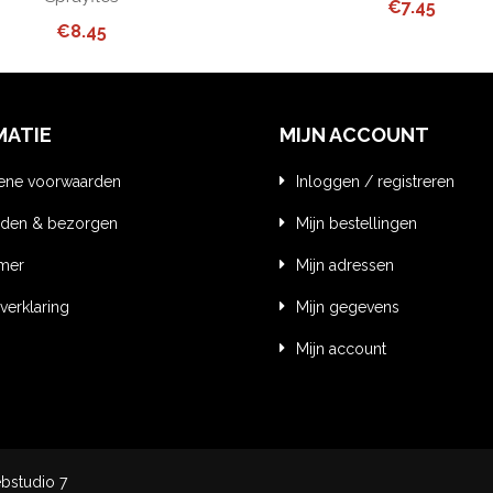
€
7.45
€
8.45
MATIE
MIJN ACCOUNT
ene voorwaarden
Inloggen / registreren
den & bezorgen
Mijn bestellingen
imer
Mijn adressen
verklaring
Mijn gegevens
Mijn account
bstudio 7