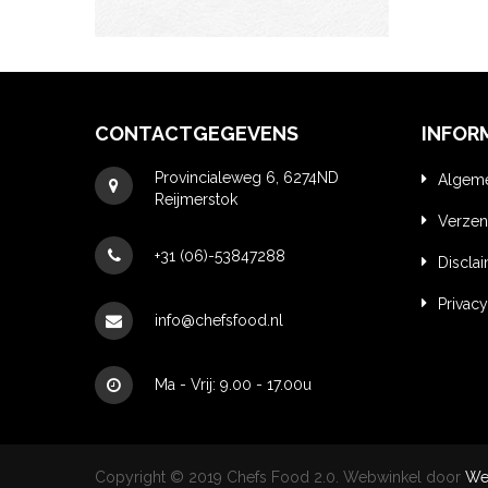
€
8.45
CONTACTGEGEVENS
INFOR
Provincialeweg 6, 6274ND
Algem
Reijmerstok
Verzen
+31 (06)-53847288
Discla
Privacy
info@chefsfood.nl
Ma - Vrij: 9.00 - 17.00u
Copyright © 2019 Chefs Food 2.0. Webwinkel door
We