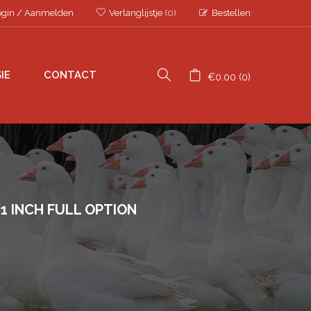
ogin
/
Aanmelden
Verlanglijstje
(0)
Bestellen
IE
CONTACT
€
0.00
0
1 INCH FULL OPTION