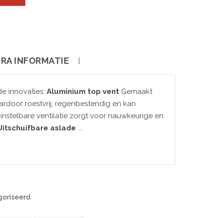
RA INFORMATIE
de innovaties:
Aluminium top vent
Gemaakt
ardoor roestvrij, regenbestendig en kan
 instelbare ventilatie zorgt voor nauwkeurige en
Uitschuifbare aslade
...
oriseerd