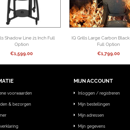
lls Shadow Line 21 Inch Full
IQ Grills Large Carbon Black
Option
Full Option
€
1,599.00
€
1,799.00
MATIE
MIJN ACCOUNT
ene voorwaarden
Inloggen / registreren
den & bezorgen
Mijn bestellingen
imer
Mijn adressen
verklaring
Mijn gegevens