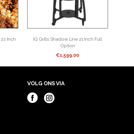
 22 Inch
IQ Grills Shadow Line 21 Inch Full
IQ Gri
Option
€
1,599.00
VOLG ONS VIA