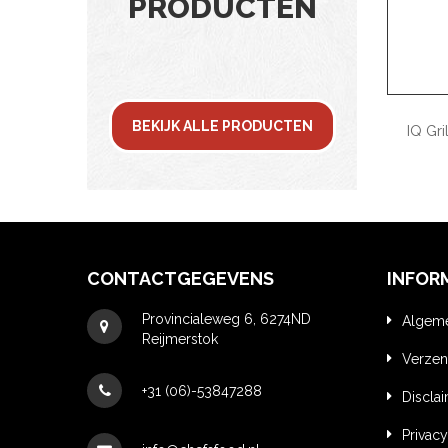
PRODUCTEN
BEKIJK ALLE PRODUCTEN
h Full
IQ Grills Large Carbon Black 22 Inch
IQ Gri
Full Option
€
1,799.00
CONTACTGEGEVENS
INFOR
Provincialeweg 6, 6274ND
Algem
Reijmerstok
Verzen
+31 (06)-53847288
Discla
Privacy