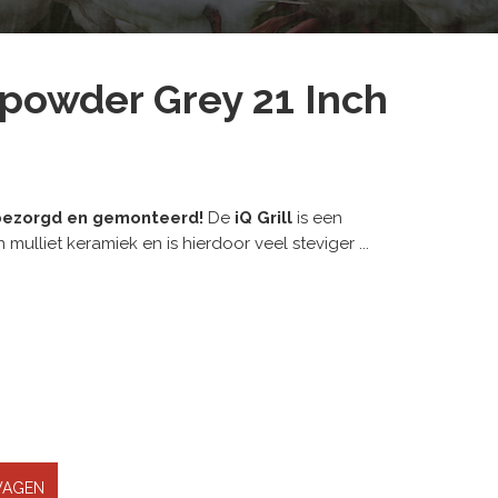
npowder Grey 21 Inch
 bezorgd en gemonteerd!
De
iQ Grill
is een
liet keramiek en is hierdoor veel steviger ...
WAGEN