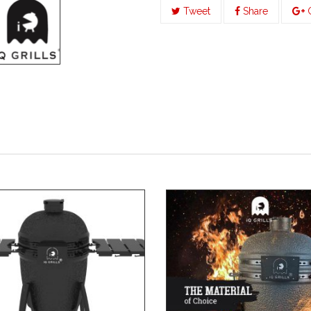
Tweet
Share
G