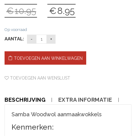
€
10.95
€
8.95
Oorspronkelijke
Huidige
prijs
prijs
was:
is:
Op voorraad
€10.95.
€8.95.
AANTAL:
TOEVOEGEN AAN WINKELWAGEN
TOEVOEGEN AAN WENSLIJST
BESCHRIJVING
EXTRA INFORMATIE
Samba Woodwol aanmaakwokkels
Kenmerken: