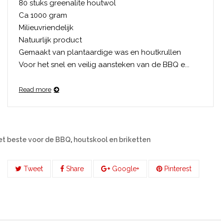
80 stuks greenalite houtwol
Ca 1000 gram
Milieuvriendelijk
Natuurlijk product
Gemaakt van plantaardige was en houtkrullen
Voor het snel en veilig aansteken van de BBQ e...
Read more
et beste voor de BBQ
,
houtskool en briketten
Tweet
Share
Google+
Pinterest