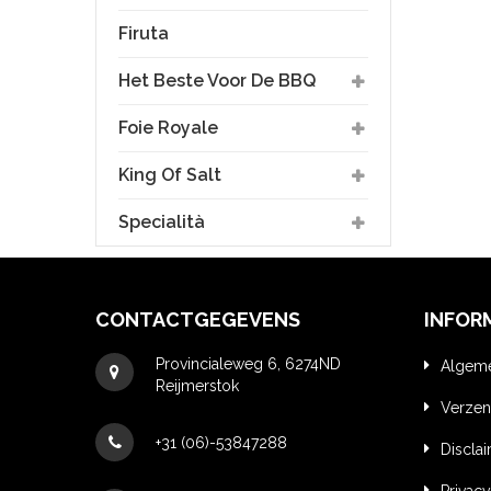
Firuta
Het Beste Voor De BBQ
Foie Royale
King Of Salt
Specialità
CONTACTGEGEVENS
INFOR
Provincialeweg 6, 6274ND
Algem
Reijmerstok
Verzen
+31 (06)-53847288
Discla
Privacy