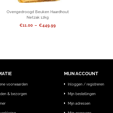
Ovengedroogd Beuken Haardhout
Netzak 12kg
Price
€
11.00
–
€
449.99
range:
€11.00
through
€449.99
MATIE
MIJN ACCOUNT
ene voorwaarden
Inloggen / registreren
den & bezorgen
Mijn bestellingen
imer
Mijn adressen
verklaring
Mijn gegevens