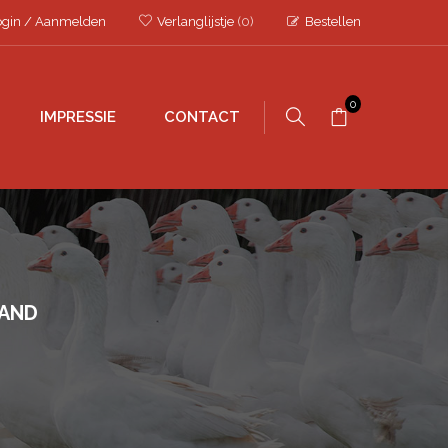
ogin
/
Aanmelden
Verlanglijstje
(0)
Bestellen
0
IMPRESSIE
CONTACT
AND