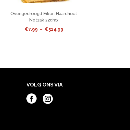
Ovengedroogd Eiken Haardhout
Netzak 22dm3
Price
€
7.99
–
€
514.99
range:
€7.99
through
€514.99
VOLG ONS VIA