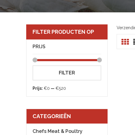
Verzendi
FILTER PRODUCTEN OP
PRIJS
Min.
Max.
FILTER
prijs
prijs
Prijs:
€0
—
€520
CATEGORIEËN
Chefs Meat & Poultry